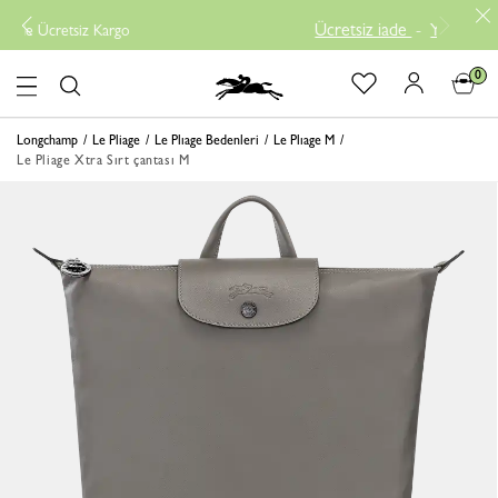
Ücretsiz iade
-
Yeni Gelen Ürün
retsiz Kargo
0
logo
Longchamp
Le Pliage
Le Plıage Bedenleri
Le Plıage M
Le Pliage Xtra Sırt çantası M