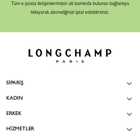
Tüm e-posta iletişimlerimizin alt kısmında bulunan bağlantıya
tıklayarak aboneliğinizi iptal edebilirsiniz.
SİPARİŞ
KADIN
ERKEK
HİZMETLER