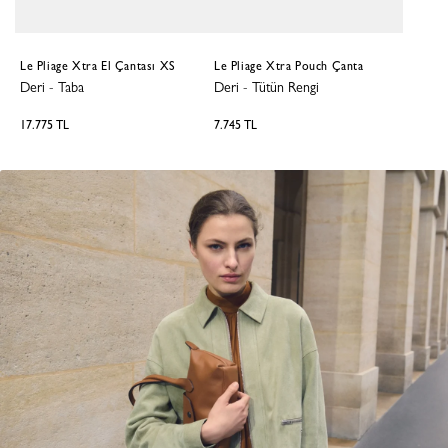
Le Pliage Xtra El Çantası XS
Le Pliage Xtra Pouch Çanta
Deri
-
Taba
Deri
-
Tütün Rengi
17.775 TL
7.745 TL