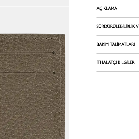
Kemerler
Tümünü Gör
AÇIKLAMA
Omuz askıları
Anahtarlıklar
SÜRDÜRÜLEBILIRLIK VE
İpek Kurdeleler
Sandalet
BAKIM TALIMATLARI
Tümünü Gör
İTHALATÇI BILGILERI