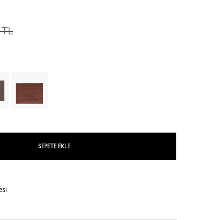
 TL
LE ROSEAU
LE PLIAGE COLLECTION
SEPETE EKLE
DERİ AKSESUARLARI
esi
NE
COMPLICE