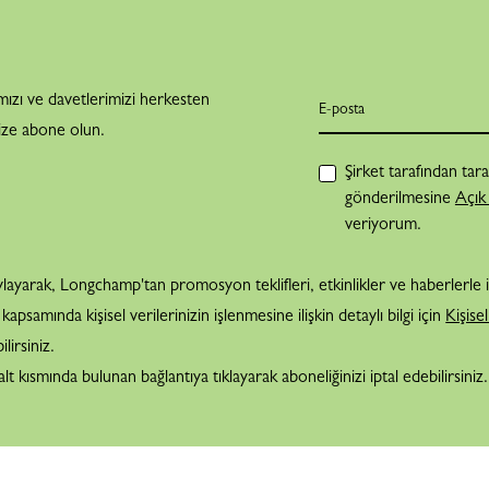
mızı ve davetlerimizi herkesten
ize abone olun.
Şirket tarafından tara
gönderilmesine
Açık
veriyorum.
layarak, Longchamp'tan promosyon teklifleri, etkinlikler ve haberlerle ilgi
psamında kişisel verilerinizin işlenmesine ilişkin detaylı bilgi için
Kişise
ilirsiniz.
lt kısmında bulunan bağlantıya tıklayarak aboneliğinizi iptal edebilirsiniz.