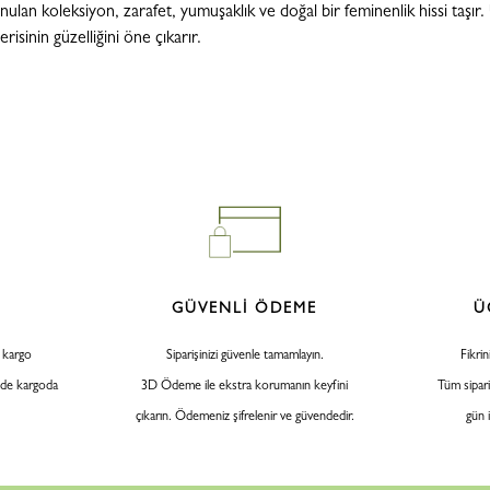
unulan koleksiyon, zarafet, yumuşaklık ve doğal bir feminenlik hissi taşır
risinin güzelliğini öne çıkarır.
GÜVENLİ ÖDEME
Ü
z kargo
Siparişinizi güvenle tamamlayın.
Fikrin
inde kargoda
3D Ödeme ile ekstra korumanın keyfini
Tüm sipari
çıkarın. Ödemeniz şifrelenir ve güvendedir.
gün 