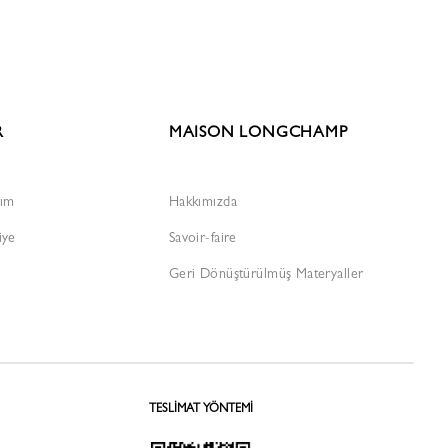
R
MAISON LONGCHAMP
rım
Hakkımızda
iye
Savoir-faire
Geri Dönüştürülmüş Materyaller
TESLIMAT YÖNTEMI