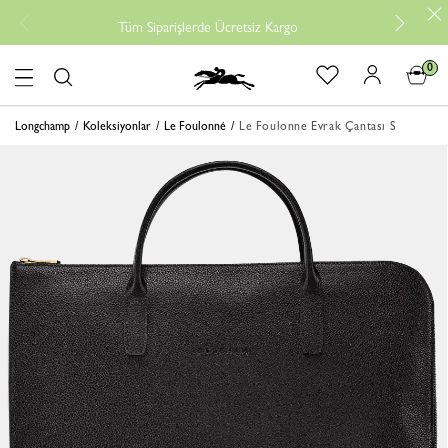
Tüm Siparişlerde Ücretsiz Kargo
0
logo
Longchamp
Koleksiyonlar
Le Foulonné
Le Foulonne Evrak Çantası S