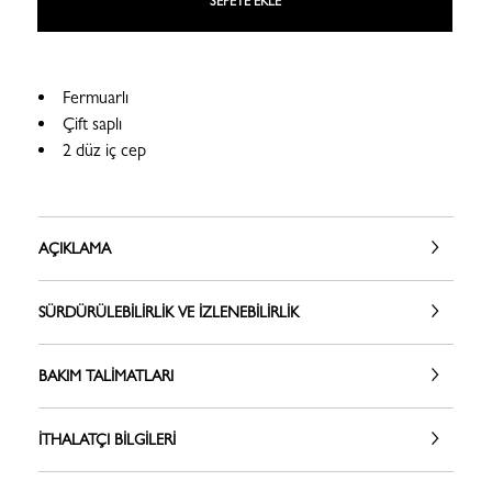
SEPETE EKLE
Fermuarlı
Çift saplı
2 düz iç cep
AÇIKLAMA
SÜRDÜRÜLEBILIRLIK VE İZLENEBILIRLIK
BAKIM TALIMATLARI
İTHALATÇI BILGILERI