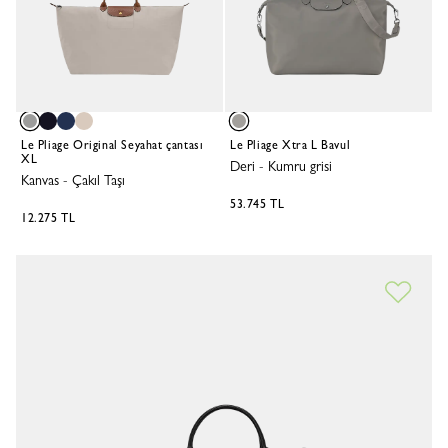
Le Pliage Original Seyahat çantası
Le Pliage Xtra L Bavul
XL
Deri
-
Kumru grisi
Kanvas
-
Çakıl Taşı
53.745 TL
12.275 TL