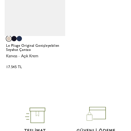
Le Pliage Original Genişleyebilen
Seyahat Çantası
Kanvas
-
Açık Krem
17.545 TL
TESLİMAT
GÜVENLİ ÖDEME