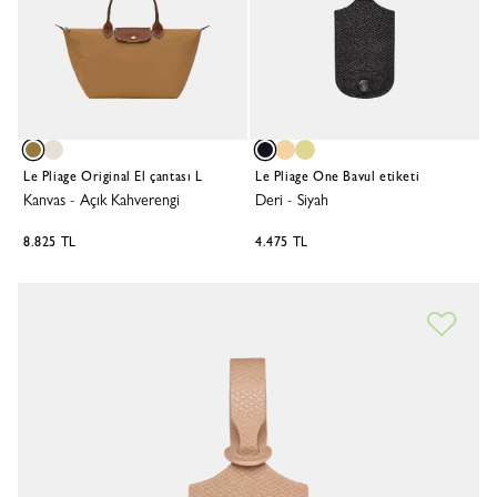
Le Pliage Original El çantası L
Le Pliage One Bavul etiketi
Kanvas
-
Açık Kahverengi
Deri
-
Siyah
8.825 TL
4.475 TL