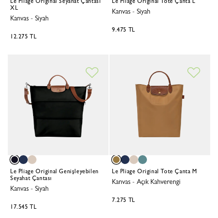
Le Pliage Original Seyahat Çantası
Le Pliage Original Tote Çanta L
XL
Kanvas
-
Siyah
Kanvas
-
Siyah
9.475 TL
12.275 TL
Le Pliage Original Genişleyebilen
Le Pliage Original Tote Çanta M
Seyahat Çantası
Kanvas
-
Açık Kahverengi
Kanvas
-
Siyah
7.275 TL
17.545 TL