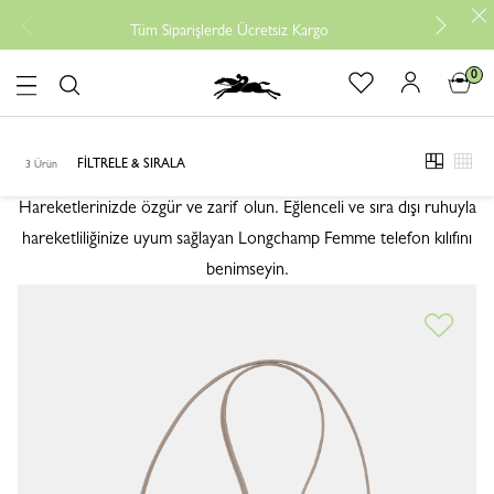
Tüm Siparişlerde Ücretsiz Kargo
0
logo
TELEFON KILIFLARI
TELEFON KILIFLARI
FILTRELE & SIRALA
3 Ürün
viewmod
view
Hareketlerinizde özgür ve zarif olun. Eğlenceli ve sıra dışı ruhuyla
hareketliliğinize uyum sağlayan Longchamp Femme telefon kılıfını
benimseyin.