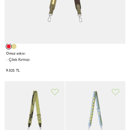
Omuz askısı
-
Çilek Kırmızı
9.025 TL