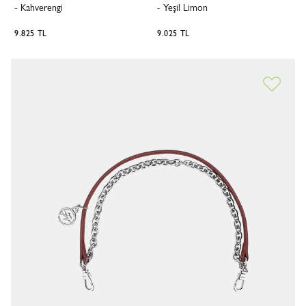
-
Kahverengi
-
Yeşil Limon
9.825 TL
9.025 TL