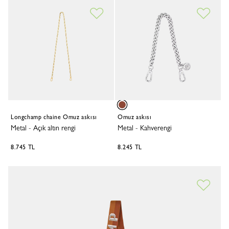
Longchamp chaine Omuz askısı
Omuz askısı
Metal
-
Açık altın rengi
Metal
-
Kahverengi
8.745 TL
8.245 TL