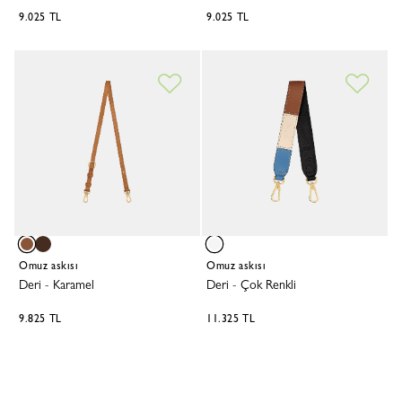
9.025 TL
9.025 TL
Omuz askısı
Omuz askısı
Deri
-
Karamel
Deri
-
Çok Renkli
9.825 TL
11.325 TL