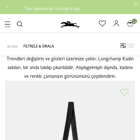
Ücretsiz iade
-
Yeni
parişlerde Ücretsiz Kargo
0
logo
OMUZ ASKILARI
OMUZ ASKILARI
FILTRELE & SIRALA
22 Ürün
viewmod
view
Trendleri değiştirin ve gözleri üzerinize çekin; Longchamp Kadın
askıları, bir anda takılıp çıkarılabilir. Alışılagelmişin dışında, kadınsı
ve renkli; çantanızın görünümünü çeşitlendirin.