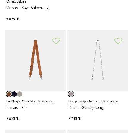
Omuz askısı
Kanvas
-
Koyu Kahverengi
9.025 TL
Le Pliage Xtra Shoulder strap
Longchamp chaine Omuz askısı
Kanvas
-
Kaju
Metal
-
Gümüş Rengi
9.025 TL
9.795 TL