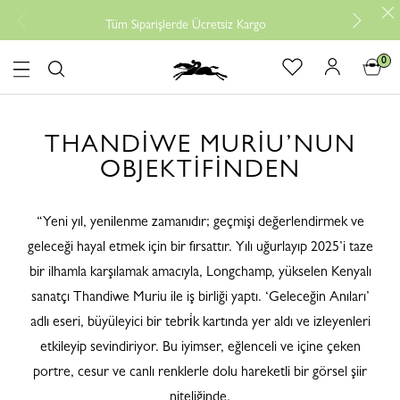
Ücr
Tüm Siparişlerde Ücretsiz Kargo
0
logo
THANDIWE MURIU’NUN
OBJEKTIFINDEN
“Yeni yıl, yenilenme zamanıdır; geçmişi değerlendirmek ve
geleceği hayal etmek için bir fırsattır. Yılı uğurlayıp 2025’i taze
bir ilhamla karşılamak amacıyla, Longchamp, yükselen Kenyalı
sanatçı Thandiwe Muriu ile iş birliği yaptı. ‘Geleceğin Anıları’
adlı eseri, büyüleyici bir tebri̇k kartında yer aldı ve izleyenleri
etkileyip sevindiriyor. Bu iyimser, eğlenceli ve içine çeken
portre, cesur ve canlı renklerle dolu hareketli bir görsel şiir
niteliğinde.