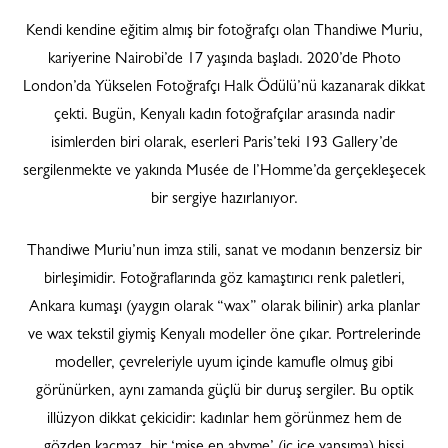
Kendi kendine eğitim almış bir fotoğrafçı olan Thandiwe Muriu,
kariyerine Nairobi’de 17 yaşında başladı. 2020’de Photo
London’da Yükselen Fotoğrafçı Halk Ödülü’nü kazanarak dikkat
çekti. Bugün, Kenyalı kadın fotoğrafçılar arasında nadir
isimlerden biri olarak, eserleri Paris’teki 193 Gallery’de
sergilenmekte ve yakında Musée de l’Homme’da gerçekleşecek
bir sergiye hazırlanıyor.
Thandiwe Muriu’nun imza stili, sanat ve modanın benzersiz bir
birleşimidir. Fotoğraflarında göz kamaştırıcı renk paletleri,
Ankara kumaşı (yaygın olarak “wax” olarak bilinir) arka planlar
ve wax tekstil giymiş Kenyalı modeller öne çıkar. Portrelerinde
modeller, çevreleriyle uyum içinde kamufle olmuş gibi
görünürken, aynı zamanda güçlü bir duruş sergiler. Bu optik
illüzyon dikkat çekicidir: kadınlar hem görünmez hem de
gözden kaçmaz, bir ‘mise en abyme’ (iç içe yansıma) hissi