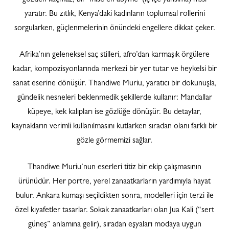
yaratır. Bu zıtlık, Kenya’daki kadınların toplumsal rollerini
sorgularken, güçlenmelerinin önündeki engellere dikkat çeker.
Afrika’nın geleneksel saç stilleri, afro’dan karmaşık örgülere
kadar, kompozisyonlarında merkezi bir yer tutar ve heykelsi bir
sanat eserine dönüşür. Thandiwe Muriu, yaratıcı bir dokunuşla,
gündelik nesneleri beklenmedik şekillerde kullanır: Mandallar
küpeye, kek kalıpları ise gözlüğe dönüşür. Bu detaylar,
kaynakların verimli kullanılmasını kutlarken sıradan olanı farklı bir
gözle görmemizi sağlar.
Thandiwe Muriu’nun eserleri titiz bir ekip çalışmasının
ürünüdür. Her portre, yerel zanaatkarların yardımıyla hayat
bulur. Ankara kumaşı seçildikten sonra, modelleri için terzi ile
özel kıyafetler tasarlar. Sokak zanaatkarları olan Jua Kali (“sert
güneş” anlamına gelir), sıradan eşyaları modaya uygun