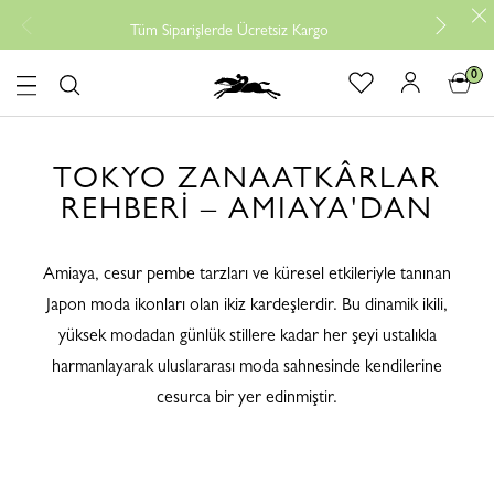
Ücrets
Tüm Siparişlerde Ücretsiz Kargo
0
logo
TOKYO ZANAATKÂRLAR
REHBERİ – AMIAYA'DAN
Amiaya, cesur pembe tarzları ve küresel etkileriyle tanınan
Japon moda ikonları olan ikiz kardeşlerdir. Bu dinamik ikili,
yüksek modadan günlük stillere kadar her şeyi ustalıkla
harmanlayarak uluslararası moda sahnesinde kendilerine
cesurca bir yer edinmiştir.