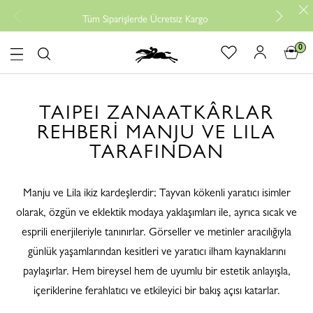
Ücrets
Tüm Siparişlerde Ücretsiz Kargo
0
logo
TAIPEI ZANAATKÂRLAR
REHBERİ MANJU VE LILA
TARAFINDAN
Manju ve Lila ikiz kardeşlerdir; Tayvan kökenli yaratıcı isimler
olarak, özgün ve eklektik modaya yaklaşımları ile, ayrıca sıcak ve
esprili enerjileriyle tanınırlar. Görseller ve metinler aracılığıyla
günlük yaşamlarından kesitleri ve yaratıcı ilham kaynaklarını
paylaşırlar. Hem bireysel hem de uyumlu bir estetik anlayışla,
içeriklerine ferahlatıcı ve etkileyici bir bakış açısı katarlar.