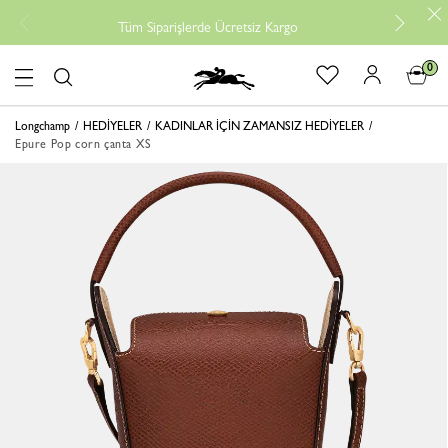
Tüm Siparişlerde Ücretsiz Kargo
0
logo
Longchamp
HEDİYELER
KADINLAR İÇİN ZAMANSIZ HEDİYELER
Epure Pop corn çanta XS