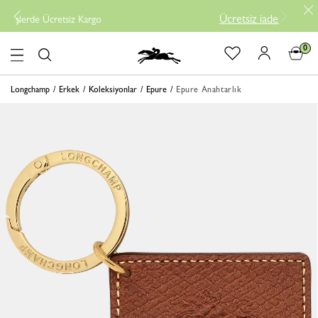
Ücretsiz iade
-
Yeni Gelen Ü
e Ücretsiz Kargo
0
logo
Longchamp
Erkek
Koleksiyonlar
Epure
Epure Anahtarlık