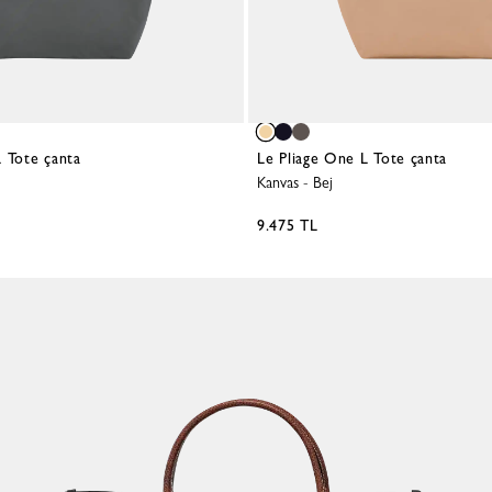
L Tote çanta
Le Pliage One L Tote çanta
Kanvas
-
Bej
9.475 TL