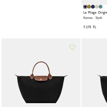
Le Pliage Origi
Kanvas
-
Siyah
7.275 TL