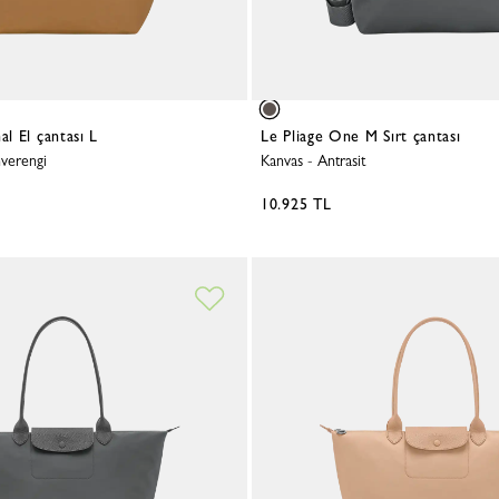
al El çantası L
Le Pliage One M Sırt çantası
verengi
Kanvas
-
Antrasit
10.925 TL