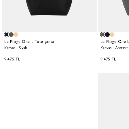
Le Pliage One L Tote çanta
Le Pliage One 
Kanvas
-
Siyah
Kanvas
-
Antrasit
9.475 TL
9.475 TL