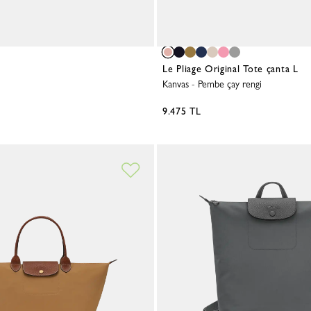
Le Pliage L
Kemerler
Omuz askıları
Tümünü Gör
Anahtarlıklar
İpek Kurdeleler
Le Pliage Original Tote çanta L
Sandalet
Kanvas
-
Pembe çay rengi
Tümünü Gör
9.475 TL